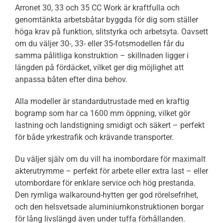
Arronet 30, 33 och 35 CC Work är kraftfulla och
genomtänkta arbetsbåtar byggda för dig som ställer
höga krav på funktion, slitstyrka och arbetsyta. Oavsett
om du väljer 30-, 33- eller 35-fotsmodellen får du
samma pålitliga konstruktion – skillnaden ligger i
längden på fördäcket, vilket ger dig möjlighet att
anpassa båten efter dina behov.
Alla modeller är standardutrustade med en kraftig
bogramp som har ca 1600 mm öppning, vilket gör
lastning och landstigning smidigt och säkert – perfekt
för både yrkestrafik och krävande transporter.
Du väljer själv om du vill ha inombordare för maximalt
akterutrymme – perfekt för arbete eller extra last – eller
utombordare för enklare service och hög prestanda.
Den rymliga walkaround-hytten ger god rörelsefrihet,
och den helsvetsade aluminiumkonstruktionen borgar
för lång livslängd även under tuffa förhållanden.