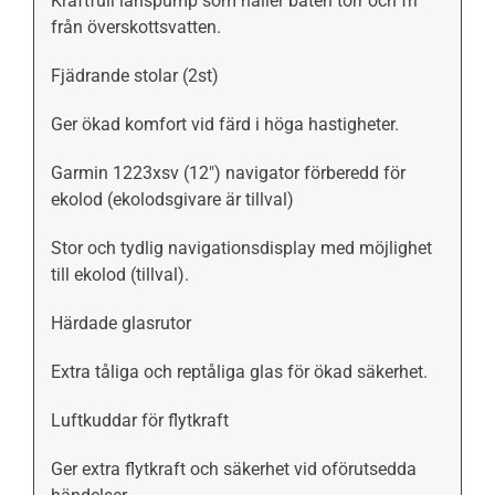
Kraftfull länspump som håller båten torr och fri
från överskottsvatten.
Fjädrande stolar (2st)
Ger ökad komfort vid färd i höga hastigheter.
Garmin 1223xsv (12″) navigator förberedd för
ekolod (ekolodsgivare är tillval)
Stor och tydlig navigationsdisplay med möjlighet
till ekolod (tillval).
Härdade glasrutor
Extra tåliga och reptåliga glas för ökad säkerhet.
Luftkuddar för flytkraft
Ger extra flytkraft och säkerhet vid oförutsedda