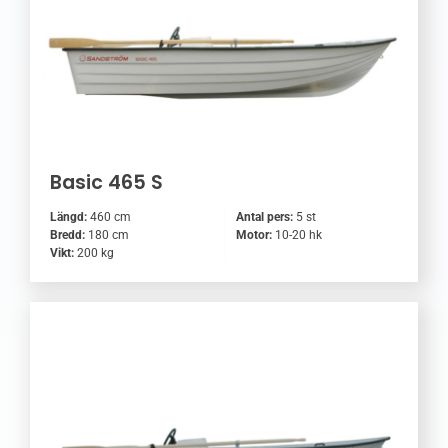
Basic 465 S
Längd:
460 cm
Antal pers:
5 st
Bredd:
180 cm
Motor:
10-20 hk
Vikt:
200 kg