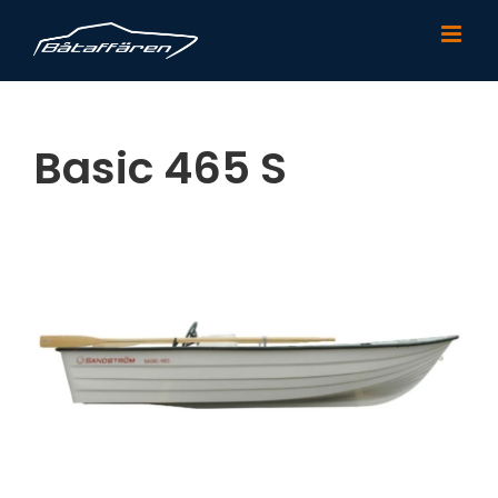
Fortsätt
till
innehållet
Basic 465 S