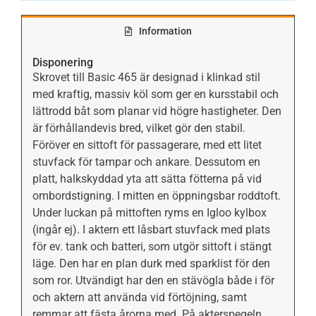
Information
Disponering
Skrovet till Basic 465 är designad i klinkad stil
med kraftig, massiv köl som ger en kursstabil och
lättrodd båt som planar vid högre hastigheter. Den
är förhållandevis bred, vilket gör den stabil.
Föröver en sittoft för passagerare, med ett litet
stuvfack för tampar och ankare. Dessutom en
platt, halkskyddad yta att sätta fötterna på vid
ombordstigning. I mitten en öppningsbar roddtoft.
Under luckan på mittoften ryms en Igloo kylbox
(ingår ej). I aktern ett låsbart stuvfack med plats
för ev. tank och batteri, som utgör sittoft i stängt
läge. Den har en plan durk med sparklist för den
som ror. Utvändigt har den en stävögla både i för
och aktern att använda vid förtöjning, samt
remmar att fästa årorna med. På akterspegeln