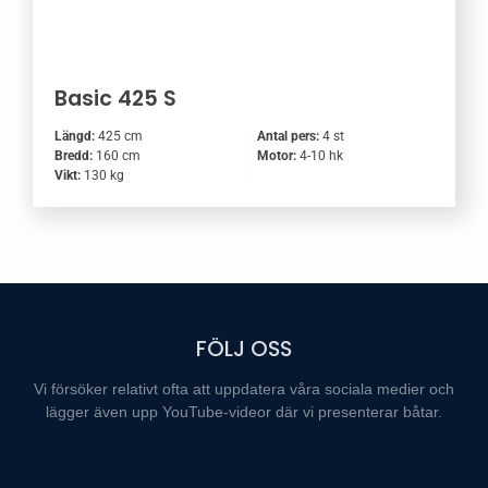
Basic 425 S
Längd:
425 cm
Antal pers:
4 st
Bredd:
160 cm
Motor:
4-10 hk
Vikt:
130 kg
FÖLJ OSS
Vi försöker relativt ofta att uppdatera våra sociala medier och
lägger även upp YouTube-videor där vi presenterar båtar.